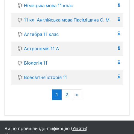
Німецька мова 11 клас
11 кл. Англійська мова Пасімішина С. М.
Алгебра 11 клас
Астрономія 11 А
Біологія 11
Всесвітня історія 11
(поточний)
Далі
1
2
»
Ви не пройшли ідентифікацію (
Увійти
)