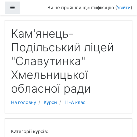
Перейти до головного вмісту
Бокова панель
Ви не пройшли ідентифікацію (
Увійти
)
Кам'янець-
Подільський ліцей
"Славутинка"
Хмельницької
обласної ради
На головну
Курси
11-А клас
Категорії курсів: