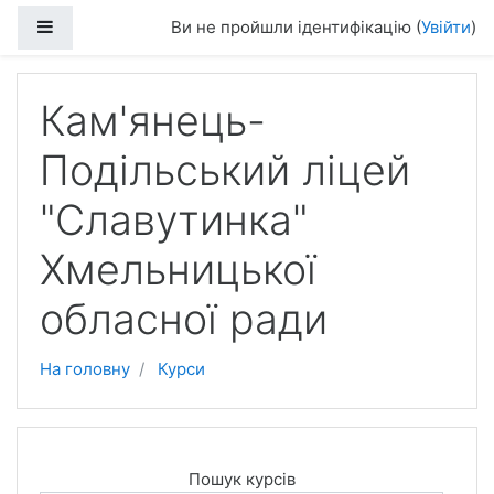
Перейти до головного вмісту
Бокова панель
Ви не пройшли ідентифікацію (
Увійти
)
Кам'янець-
Подільський ліцей
"Славутинка"
Хмельницької
обласної ради
На головну
Курси
Пошук курсів