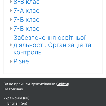
8-В клас
7-А клас
7-Б клас
7-В клас
Забезпечення освітньої
діяльності. Організація та
контроль
Різне
Ви не пройшли ідентифікацію (
Увійти
)
На головну
Українська ‎(uk)‎
English ‎(en)‎