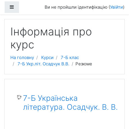
Перейти до головного вмісту
Бокова панель
Ви не пройшли ідентифікацію (
Увійти
)
Інформація про
курс
На головну
Курси
7-Б клас
7-Б Укр.літ. Осадчук В.В.
Резюме
7-Б Українська
література. Осадчук. В. В.