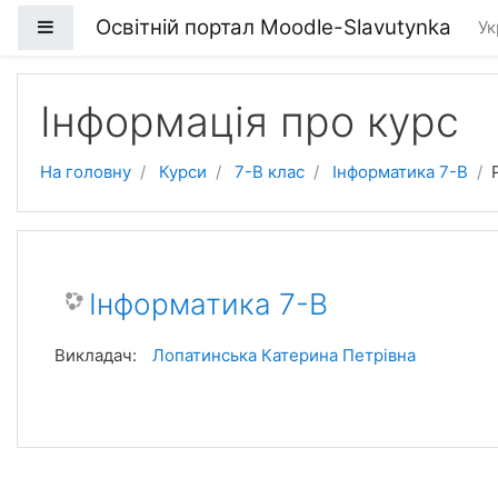
Перейти до головного вмісту
Освітній портал Moodle-Slavutynka
Бокова панель
Ук
Інформація про курс
На головну
Курси
7-В клас
Інформатика 7-В
Інформатика 7-В
Викладач:
Лопатинська Катерина Петрівна