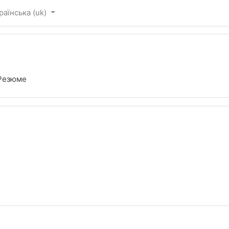
раїнська ‎(uk)‎
Резюме