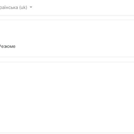
раїнська ‎(uk)‎
Резюме