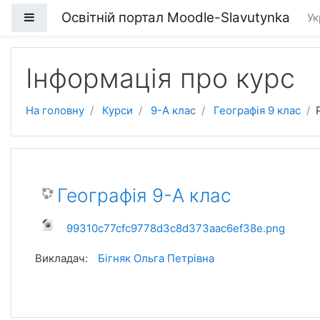
Перейти до головного вмісту
Освітній портал Moodle-Slavutynka
Бокова панель
Ук
Інформація про курс
На головну
Курси
9-А клас
Географія 9 клас
Географія 9-А клас
99310c77cfc9778d3c8d373aac6ef38e.png
Викладач:
Бігняк Ольга Петрівна