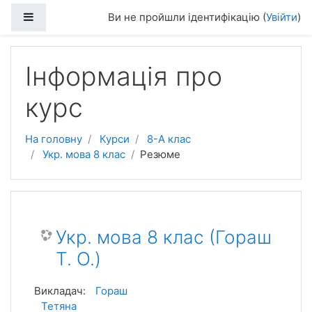
Перейти до головного вмісту
Бокова панель
Ви не пройшли ідентифікацію (
Увійти
)
Інформація про
курс
На головну
Курси
8-А клас
Укр. мова 8 клас
Резюме
Укр. мова 8 клас (Гораш
Т. О.)
Викладач:
Гораш
Тетяна