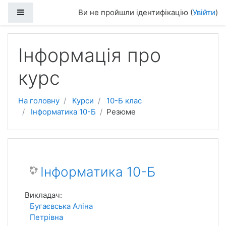
Перейти до головного вмісту
Бокова панель
Ви не пройшли ідентифікацію (
Увійти
)
Інформація про
курс
На головну
Курси
10-Б клас
Інформатика 10-Б
Резюме
Інформатика 10-Б
Викладач:
Бугаєвська Аліна
Петрівна