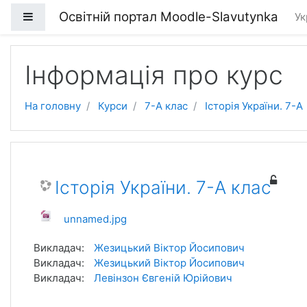
Перейти до головного вмісту
Освітній портал Moodle-Slavutynka
Бокова панель
Ук
Інформація про курс
На головну
Курси
7-А клас
Історія України. 7-А
Історія України. 7-А клас
unnamed.jpg
Викладач:
Жезицький Віктор Йосипович
Викладач:
Жезицький Віктор Йосипович
Викладач:
Левінзон Євгеній Юрійович