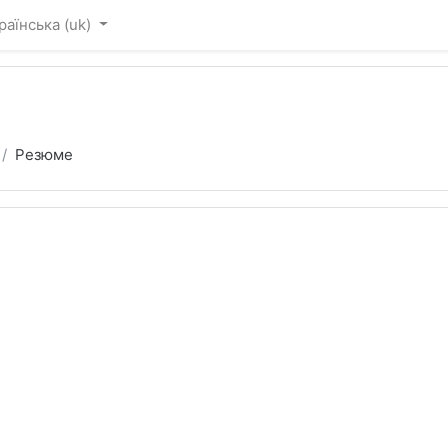
раїнська ‎(uk)‎
Резюме