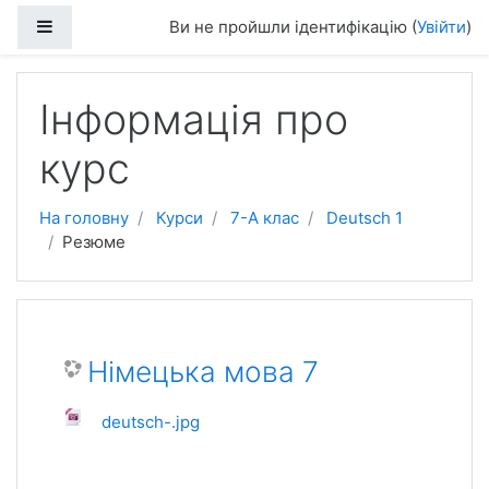
Перейти до головного вмісту
Бокова панель
Ви не пройшли ідентифікацію (
Увійти
)
Інформація про
курс
На головну
Курси
7-А клас
Deutsch 1
Резюме
Німецька мова 7
deutsch-.jpg