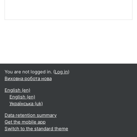
You are not logged in. (
Log in
)
Виховна робота нова
English ‎(en)‎
English ‎(en)‎
Українська ‎(uk)‎
Data retention summary
Get the mobile app
Switch to the standard theme