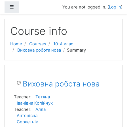
Skip to main content
Side panel
You are not logged in. (
Log in
)
Course info
Home
Courses
10-А клас
Виховна робота нова
Summary
Виховна робота нова
Teacher:
Тетяна
Іванівна Копійчук
Teacher:
Алла
Антонівна
Серветнік