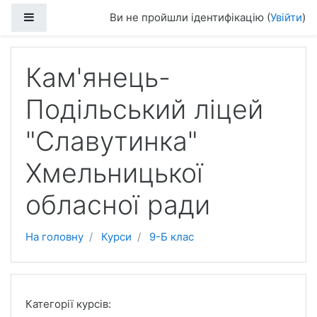
Перейти до головного вмісту
Бокова панель
Ви не пройшли ідентифікацію (
Увійти
)
Кам'янець-
Подільський ліцей
"Славутинка"
Хмельницької
обласної ради
На головну
Курси
9-Б клас
Категорії курсів: