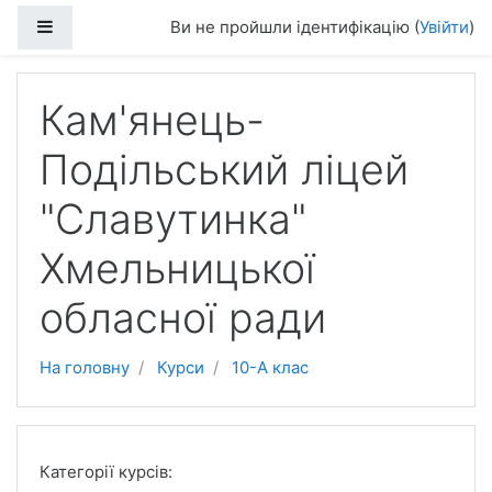
Перейти до головного вмісту
Бокова панель
Ви не пройшли ідентифікацію (
Увійти
)
Кам'янець-
Подільський ліцей
"Славутинка"
Хмельницької
обласної ради
На головну
Курси
10-А клас
Категорії курсів: